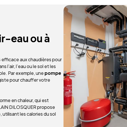
ir-eau ou à
s efficace aux chaudières pour
l’air, l’eau ou le sol et les
ble. Par exemple, une
pompe
giste pour chauffer votre
forme en chaleur, qui est
. ALAIN DILOSQUER propose
ilisant les calories du sol