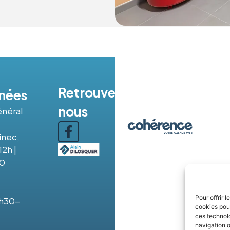
Retrouvez-
nées
nous
énéral
inec,
12h |
30
Pour offrir 
3h30-
cookies pour
ces technol
navigation o