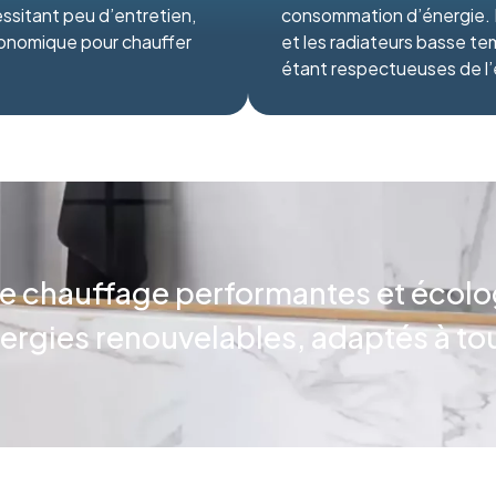
ssitant peu d’entretien,
consommation d’énergie. E
conomique pour chauffer
et les radiateurs basse te
étant respectueuses de l
e chauffage performantes et écolo
rgies renouvelables, adaptés à to