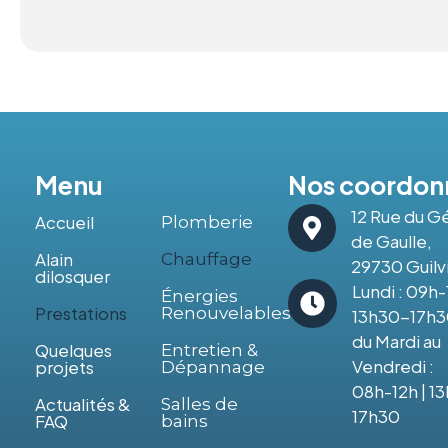
Menu
Nos coordon
Prestations
12 Rue du G
Accueil
Plomberie
de Gaulle,
Alain
Chauffage
29730 Guilv
dilosquer
Lundi : 09h-
Énergies
Prestations
Renouvelables
13h30-17h
du Mardi au
Quelques
Entretien &
Vendredi :
projets
Dépannage
08h-12h | 1
Actualités &
Salles de
17h30
FAQ
bains