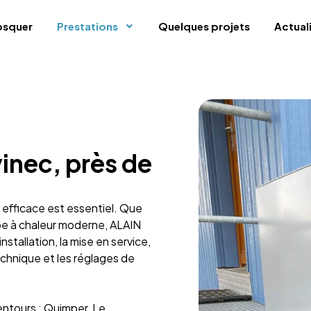
losquer
Prestations
Quelques projets
Actual
inec, près de
 efficace est essentiel. Que
pe à chaleur moderne, ALAIN
tallation, la mise en service,
technique et les réglages de
lentours : Quimper, Le